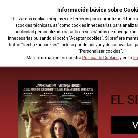
Información básica sobre Cook
Utilizamos cookies propias y de terceros para garantizar el func
(cookies técnicas), así como cookies innecesarias para analiza
publicidad personalizada basada en sus hábitos de navegación. 
innecesarias pulsando el botón "Aceptar cookies". Si prefiere mant
botón "Rechazar cookies". Incluso puede activar y desactivar las q
"Personalizar cookies".
Más información en nuestra
Política de Cookies
y en la
Po
LA P
EL S
SES.
SES.
TADE
SES.
MAR
EL 
EL F
LA 
DINO
(FES
(FES
LÁM
MAR
PER
V
V
V
V
(202
VERO
(202